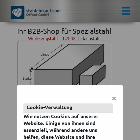
Ihr B2B-Shop für Spezialstahl
Werkzeugstahl
|
1.2842
|
Flachstahl
×
Werkzeugstahl | 1-2842 |
Cookie-Verwaltung
Flachstahl
Wie nutzen Cookies auf unserer
ab 9,52 €
Website. Einige von ihnen sind
essenziell, während andere uns
zzgl. Mwst. zzgl.
Versand
helfen, diese Website und Ihre
Lieferzeit 3 - 6 Werktage