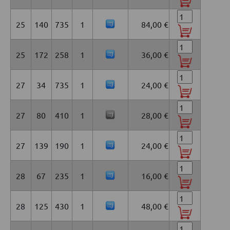
25
140
735
1
84,00 €
25
172
258
1
36,00 €
27
34
735
1
24,00 €
27
80
410
1
28,00 €
27
139
190
1
24,00 €
28
67
235
1
16,00 €
28
125
430
1
48,00 €