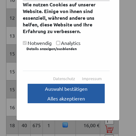
Wie nutzen Cookies auf unserer
Website. Einige von ihnen sind
12
100
essenziell, während andere uns
300
1
12,00 €
helfen, diese Website und Ihre
Erfahrung zu verbessern.
13
362
395
1
60,00 €
Notwendig
Analytics
Details anzeigen/ausblenden
15
190
223
1
20,00 €
15
215
370
1
40,00 €
Datenschutz
Impressum
Auswahl bestätigen
15
324
326
1
52,00 €
Alles akzeptieren
16
85
500
1
24,00 €
18
40
675
1
16,00 €