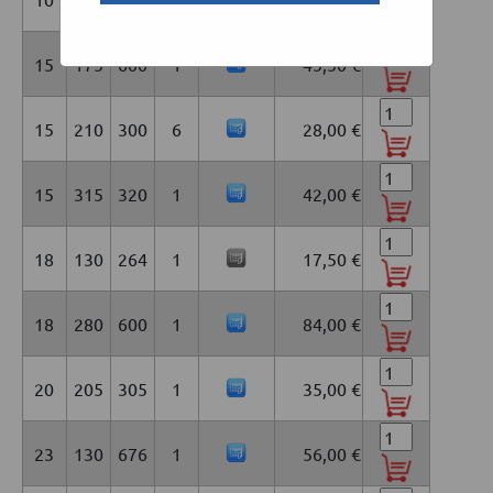
15
175
600
1
45,50 €
15
210
300
6
28,00 €
15
315
320
1
42,00 €
18
130
264
1
17,50 €
18
280
600
1
84,00 €
20
205
305
1
35,00 €
23
130
676
1
56,00 €