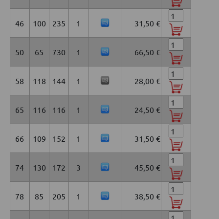
46
100
235
1
31,50 €
50
65
730
1
66,50 €
58
118
144
1
28,00 €
65
116
116
1
24,50 €
66
109
152
1
31,50 €
74
130
172
3
45,50 €
78
85
205
1
38,50 €