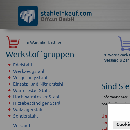
Ihr Warenkorb ist leer.
Werkstoffgruppen
1. Warenkorb
Versand & Zah
Edelstahl
Werkzeugstahl
Vergütungsstahl
Einsatz- und Nitrierstahl
Sind Si
Warmfester Stahl
Hochwarmfester Stahl
(Informationen: 
Hitzebeständiger Stahl
werden Sie autom
Wälzlagerstahl
Sonderstahl
Unsere Angeb
rechtsfähige
Cooki
Versand
selbständige