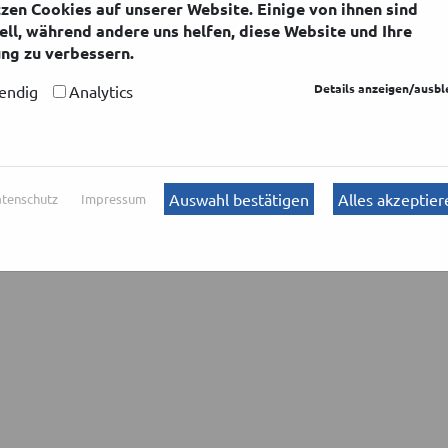
zen Cookies auf unserer Website. Einige von ihnen sind
n keine Verträge mit Verbrauchern, § 13 BGB.
ell, während andere uns helfen, diese Website und Ihre
ng zu verbessern.
estätige ich, dass ich die Bestellung als Unternehmer im S
Details anzeigen/ausb
endig
Analytics
de. Jetzt
 Kunde bestellen
Auswahl bestätigen
Alles akzeptier
tenschutz
Impressum