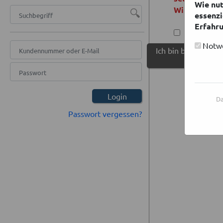
Wie nut
Wir schließe
🔍
essenzi
Erfahru
Hiermit b
Notw
Ich bin bereits Kun
Als neuer
anmelden.
Login
Da
Passwort vergessen?