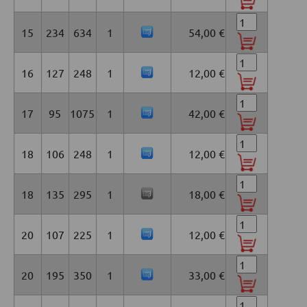
15
234
634
1
54,00 €
16
127
248
1
12,00 €
17
95
1075
1
42,00 €
18
106
248
1
12,00 €
18
135
295
1
18,00 €
20
107
225
1
12,00 €
20
195
350
1
33,00 €