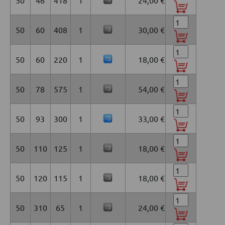
50
46
418
1
24,00 €
50
60
408
1
30,00 €
50
60
220
1
18,00 €
50
78
575
1
54,00 €
50
93
300
1
33,00 €
50
110
125
1
18,00 €
50
120
115
1
18,00 €
50
310
65
1
24,00 €