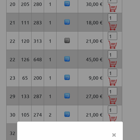
20
205
280
1
30,00 €
21
111
283
1
18,00 €
22
120
313
1
21,00 €
22
126
648
1
45,00 €
23
65
200
1
9,00 €
29
133
287
1
27,00 €
30
105
274
2
21,00 €
×
32
117
208
1
21,00 €