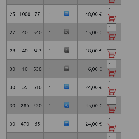
25
1000
77
1
48,00 €
27
40
540
1
15,00 €
28
40
683
1
18,00 €
30
10
538
1
6,00 €
30
55
616
1
24,00 €
30
285
220
1
45,00 €
30
470
65
1
24,00 €