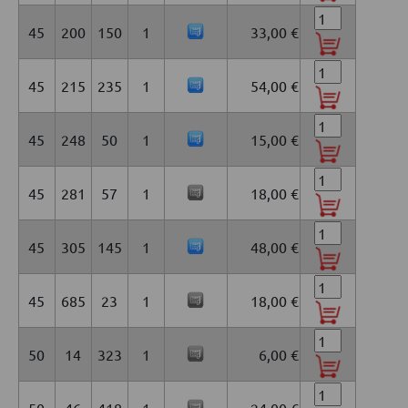
45
200
150
1
33,00 €
45
215
235
1
54,00 €
45
248
50
1
15,00 €
45
281
57
1
18,00 €
45
305
145
1
48,00 €
45
685
23
1
18,00 €
50
14
323
1
6,00 €