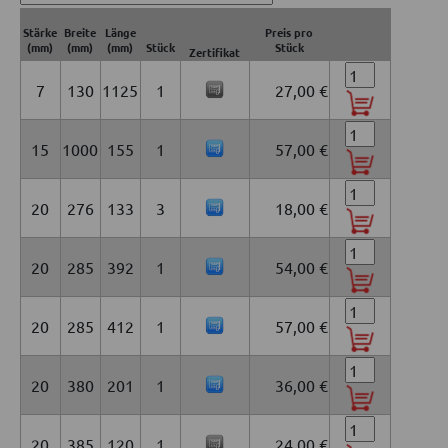
Stärke
Breite
Länge
Preis pro
(mm)
(mm)
(mm)
Stück
Stück
Zertifikat
7
130
1125
1
27,00 €
15
1000
155
1
57,00 €
20
276
133
3
18,00 €
20
285
392
1
54,00 €
20
285
412
1
57,00 €
20
380
201
1
36,00 €
20
385
120
1
24,00 €