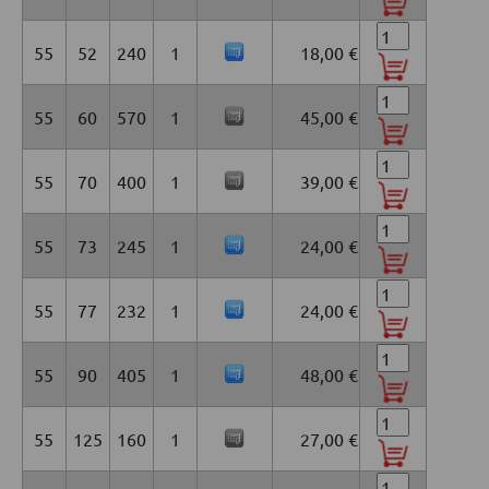
55
52
240
1
18,00 €
55
60
570
1
45,00 €
55
70
400
1
39,00 €
55
73
245
1
24,00 €
55
77
232
1
24,00 €
55
90
405
1
48,00 €
55
125
160
1
27,00 €