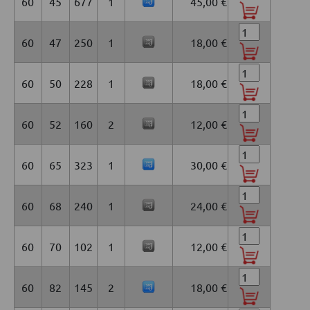
60
45
677
1
45,00 €
60
47
250
1
18,00 €
60
50
228
1
18,00 €
60
52
160
2
12,00 €
60
65
323
1
30,00 €
60
68
240
1
24,00 €
60
70
102
1
12,00 €
60
82
145
2
18,00 €