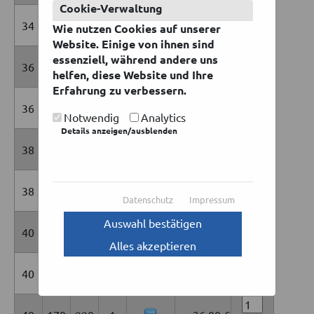
Cookie-Verwaltung
34
83
219
1
15,00 €
Wie nutzen Cookies auf unserer
Website. Einige von ihnen sind
essenziell, während andere uns
36
53
785
1
36,00 €
helfen, diese Website und Ihre
Erfahrung zu verbessern.
36
156
250
1
36,00 €
Notwendig
Analytics
Details anzeigen/ausblenden
38
39
68
1
3,00 €
38
45
488
1
21,00 €
Datenschutz
Impressum
Auswahl bestätigen
40
50
130
5
9,00 €
Alles akzeptieren
40
115
418
1
48,00 €